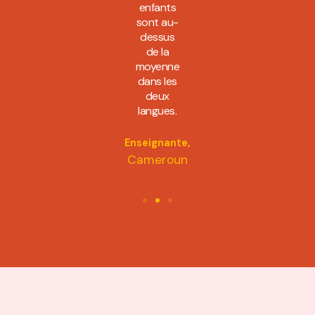
Burundi
enfants
B
sont au-
dessus
de la
moyenne
dans les
deux
langues.
Enseignante,
Cameroun