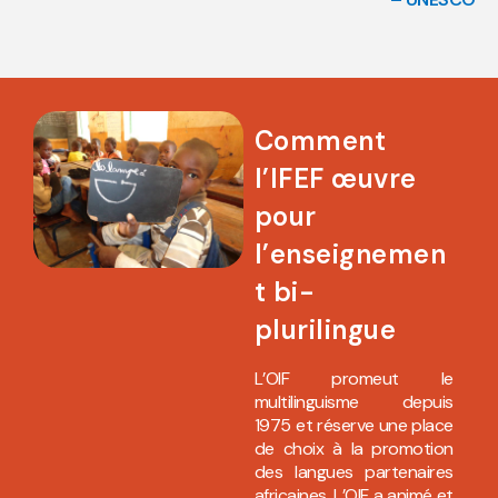
Comment
l’IFEF œuvre
pour
l’enseignemen
t bi-
plurilingue
L’OIF promeut le
multilinguisme depuis
1975 et réserve une place
de choix à la promotion
des langues partenaires
africaines. L’OIF a animé et