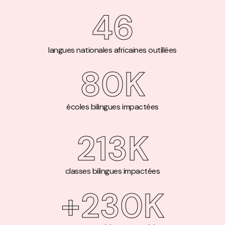
46
langues nationales africaines outillées
80
K
écoles bilingues impactées
213
K
classes bilingues impactées
+
230
K