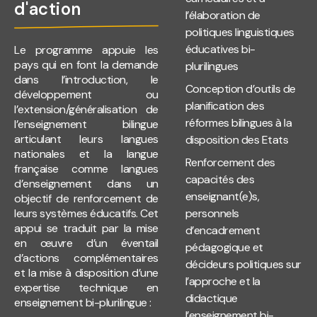
d'action
l’élaboration de
politiques linguistiques
éducatives bi-
Le programme appuie les
pays qui en font la demande
plurilingues
dans l’introduction, le
Conception d’outils de
développement ou
planification des
l’extension/généralisation de
réformes bilingues à la
l’enseignement bilingue
articulant leurs langues
disposition des Etats
nationales et la langue
Renforcement des
française comme langues
capacités des
d’enseignement dans un
enseignant(e)s,
objectif de renforcement de
leurs systèmes éducatifs. Cet
personnels
appui se traduit par la mise
d’encadrement
en œuvre d’un éventail
pédagogique et
d’actions complémentaires
décideurs politiques sur
et la mise à disposition d’une
l’approche et la
expertise technique en
didactique
enseignement bi-plurilingue :
l’enseignement bi-