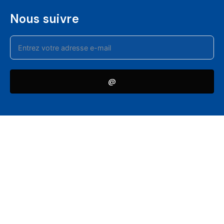
Nous suivre
@
Suivez les actualités et recevez des mises à jour régulières via
l'infolettre de l'IFEF
© IFEF 2024 |
Politique de confidentialité
Réalisé par
Insight Digital Factory