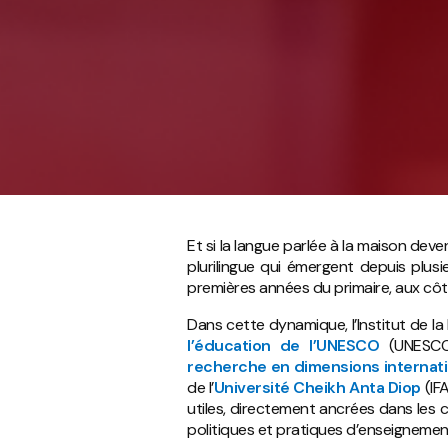
Et si la langue parlée à la maison deven
plurilingue qui émergent depuis plus
premières années du primaire, aux côt
Dans cette dynamique, l’Institut de la
l’éducation de l’UNESCO
(UNESCO
recherche en dimensions internati
de l’
Université Cheikh Anta Diop
(IF
utiles, directement ancrées dans les 
politiques et pratiques d’enseignement