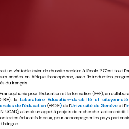
ait un véritable levier de réussite scolaire à l’école ? C’est tout 
ieurs années en Afrique francophone, avec l’introduction progre
és du français.
 Francophonie pour l’éducation et la formation (IFEF), en collabor
-BIE), le
Laboratoire Education-durabilité et citoyenneté
onales de l’éducation
(ERDIE
)
de l’
Université de Genève
et l’
I
AN-UCAD), a lancé un appel à projets de recherche-action inédit. 
contextes éducatifs locaux, pour accompagner les pays partenaire
 bilingue.