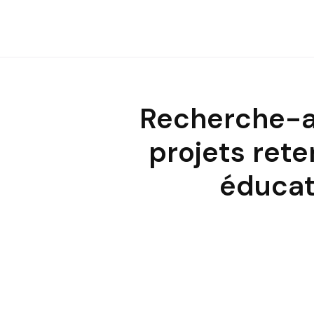
Recherche-act
projets rete
éducat