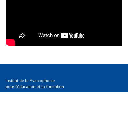
Institut de la Francophonie
pour l'éducation et la formation
Nous contacter
Pointe des Almadies
B.P. : 29437 Dakar-Yoff
CP 12 000 -